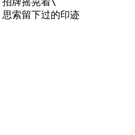
招牌摇晃着\
